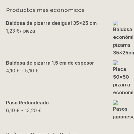
Productos más económicos
Baldosa de pizarra desigual 35x25 cm
1,23
€
/ pieza
Baldosa de pizarra 1,5 cm de espesor
Rango
4,10
€
-
5,10
€
de
precios:
desde
4,10 €
Paso Redondeado
hasta
Rango
6,10
€
-
13,20
€
5,10 €
de
precios:
desde