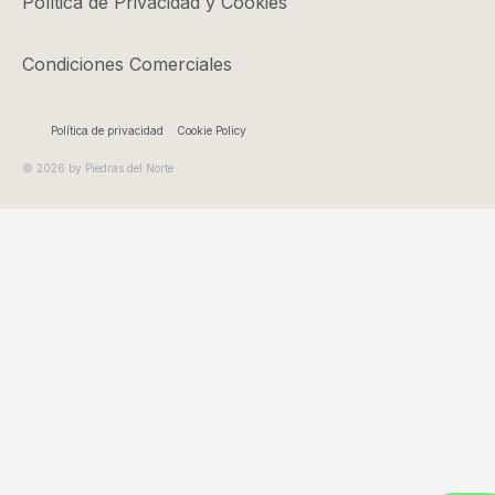
Política de Privacidad y Cookies
6,10 €
hasta
Condiciones Comerciales
13,20 €
Política de privacidad
Cookie Policy
© 2026 by Piedras del Norte