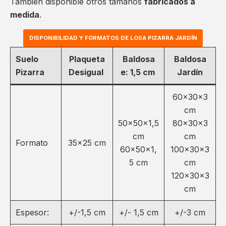
También disponible otros tamaños
fabricados a
medida
.
DISPONIBILIDAD Y FORMATOS DE LOSA PIZARRA JARDÍN
Suelo
Plaqueta
Baldosa
Baldosa
Pizarra
Desigual
e: 1,5 cm
Jardín
60x30x3
cm
50x50x1,5
80x30x3
cm
cm
Formato
35×25 cm
60x50x1,
100x30x3
5 cm
cm
120x30x3
cm
Espesor:
+/-1,5 cm
+/- 1,5 cm
+/-3 cm