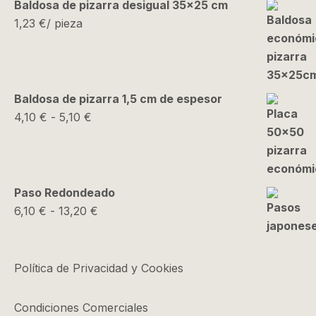
Baldosa de pizarra desigual 35x25 cm
1,23
€
/ pieza
Baldosa de pizarra 1,5 cm de espesor
Rango
4,10
€
-
5,10
€
de
precios:
desde
4,10 €
Paso Redondeado
hasta
Rango
6,10
€
-
13,20
€
5,10 €
de
precios:
desde
Política de Privacidad y Cookies
6,10 €
hasta
Condiciones Comerciales