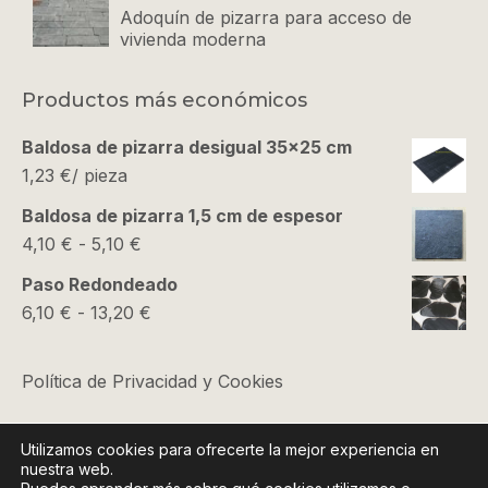
Adoquín de pizarra para acceso de
vivienda moderna
Productos más económicos
Baldosa de pizarra desigual 35x25 cm
1,23
€
/ pieza
Baldosa de pizarra 1,5 cm de espesor
Rango
4,10
€
-
5,10
€
de
Paso Redondeado
precios:
Rango
6,10
€
-
13,20
€
desde
de
4,10 €
precios:
Política de Privacidad y Cookies
hasta
desde
5,10 €
6,10 €
Condiciones Comerciales
Utilizamos cookies para ofrecerte la mejor experiencia en
hasta
nuestra web.
13,20 €