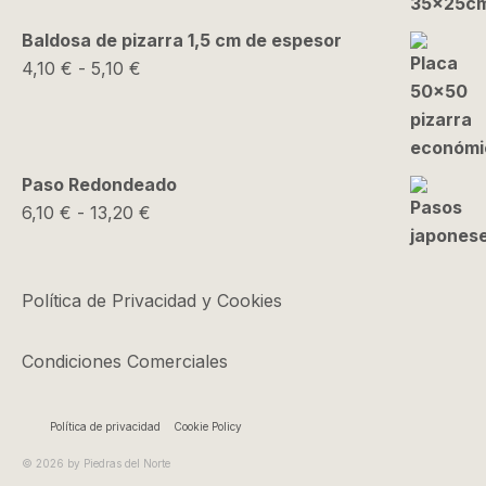
Baldosa de pizarra 1,5 cm de espesor
Rango
4,10
€
-
5,10
€
de
precios:
desde
4,10 €
Paso Redondeado
hasta
Rango
6,10
€
-
13,20
€
5,10 €
de
precios:
desde
Política de Privacidad y Cookies
6,10 €
hasta
Condiciones Comerciales
13,20 €
Política de privacidad
Cookie Policy
© 2026 by Piedras del Norte