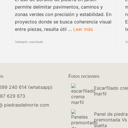
permite delimitar pavimentos, caminos y
m
zonas verdes con precisión y estabilidad. En
n
proyectos donde se busca coherencia visual
E
entre piezas, resulta útil …
Leer más
t
adoquín
,
suavizada
to
Fotos recientes
699 240 614 (whatsapp)
Escarfilado cr
marfil
987 629 673
 @ piedrasdelnorte com
Panel de piedra
premontada Vs 
suelta