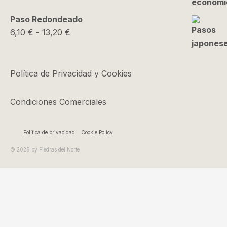
desde
4,10 €
Paso Redondeado
hasta
Rango
6,10
€
-
13,20
€
5,10 €
de
precios:
desde
Política de Privacidad y Cookies
6,10 €
hasta
Condiciones Comerciales
13,20 €
Política de privacidad
Cookie Policy
© 2026 by Piedras del Norte