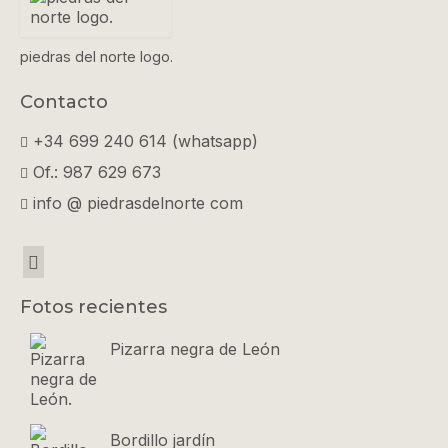
en
la
piedras del norte logo.
página
de
Contacto
producto
+34 699 240 614 (whatsapp)
Of.: 987 629 673
info @ piedrasdelnorte com
Fotos recientes
Pizarra negra de León
Bordillo jardín