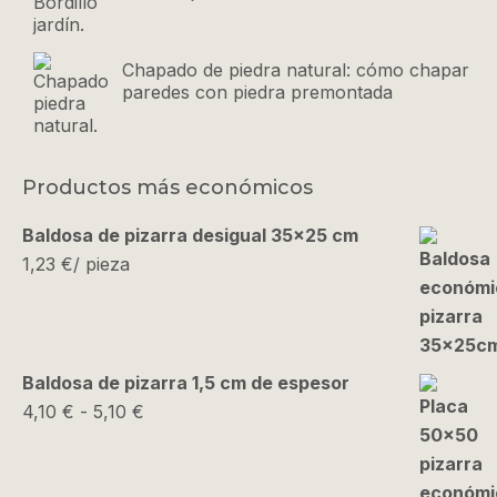
Chapado de piedra natural: cómo chapar
paredes con piedra premontada
Productos más económicos
Baldosa de pizarra desigual 35x25 cm
1,23
€
/ pieza
Baldosa de pizarra 1,5 cm de espesor
Rango
4,10
€
-
5,10
€
de
precios:
desde