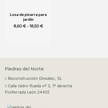
Losa de pizarra para
jardín
Rango
8,60
€
-
18,50
€
de
SELECCIONAR
precios:
OPCIONES
desde
Este
8,60 €
producto
hasta
tiene
18,50 €
múltiples
Piedras del Norte
variantes.
Bioconstrucción Dinsatec, SL
Las
Calle Isidro Rueda nº 3, 1º derecha
opciones
Ponferrada León 24402
se
pueden
elegir